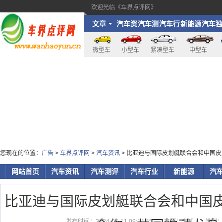
欢迎光临《车界点评网》
文章
汽车资
汽车测
汽车行
新能源
汽车
讯
评
业
家
微型车
小型车
紧凑型车
中型车
您现在的位置：
广告
>
车界点评网
>
汽车资讯
> 比亚迪与国际皮划艇联合会和中国
网站首页
汽车资讯
汽车测评
汽车行业
新能源
汽
比亚迪与国际皮划艇联合会和中国
发布时间：2024-06-11 09:14:45
来源：未知
类型