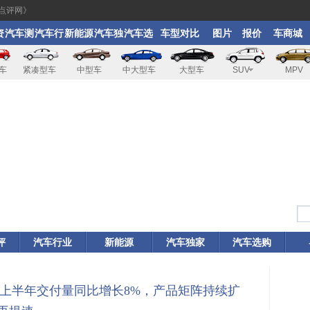
点评网》
资
汽车测
汽车行
新能源
汽车独
汽车选
车型对比
图片
报价
车商城
评
业
家
购
车
紧凑型车
中型车
中大型车
大型车
SUV
MPV
评
汽车行业
新能源
汽车独家
汽车选购
rt上半年交付量同比增长8%，产品矩阵持续扩