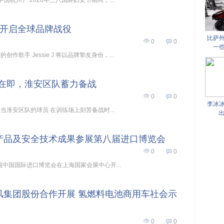
 日，中国杭州） 2026年三八国际妇女节期间，...
sie J开启全球品牌战役
比萨
0
0
一
作歌手 Jessie J 将以品牌挚友身份，...
在即，淮安区队蓄力备战
0
0
李冰
淮安区队的球员 在训练场上刻苦备战时...
出
领域产品及安全技术成果参展第八届进口博览会
0
0
第八届中国国际进口博览会在上海国家会展中心开...
东风集团股份合作开展 氢燃料电池商用车社会示
0
0