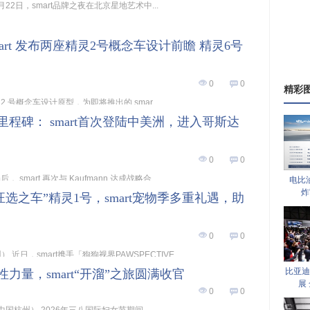
 4月22日，smart品牌之夜在北京星地艺术中...
art 发布两座精灵2号概念车设计前瞻 精灵6号
0
0
精彩
 2 号概念车设计原型，为即将推出的 smar...
里程碑： smart首次登陆中美洲，进入哥斯达
0
0
smart 再次与 Kaufmann 达成战略合...
电比
炸
“汪选之车”精灵1号，smart宠物季多重礼遇，助
0
0
 近日，smart携手「狗狗视界PAWSPECTIVE...
比亚迪
性力量，smart“开溜”之旅圆满收官
展
0
0